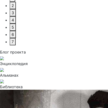
2
3
4
5
6
7
Блог проекта
Энциклопедия
Альманах
Библиотека