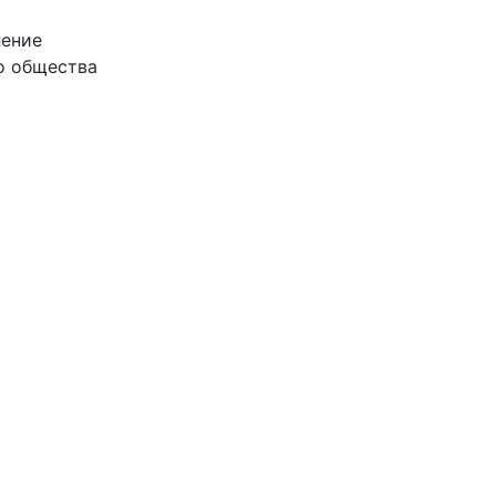
ление
о общества